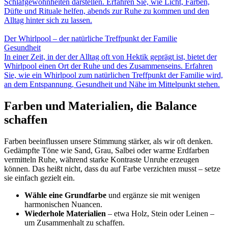
Schlafgewohnheiten darstellen. Erfahren Sie, wie Licht, Farben,
Düfte und Rituale helfen, abends zur Ruhe zu kommen und den
Alltag hinter sich zu lassen.
Der Whirlpool – der natürliche Treffpunkt der Familie
Gesundheit
In einer Zeit, in der der Alltag oft von Hektik geprägt ist, bietet der
Whirlpool einen Ort der Ruhe und des Zusammenseins. Erfahren
Sie, wie ein Whirlpool zum natürlichen Treffpunkt der Familie wird,
an dem Entspannung, Gesundheit und Nähe im Mittelpunkt stehen.
Farben und Materialien, die Balance
schaffen
Farben beeinflussen unsere Stimmung stärker, als wir oft denken.
Gedämpfte Töne wie Sand, Grau, Salbei oder warme Erdfarben
vermitteln Ruhe, während starke Kontraste Unruhe erzeugen
können. Das heißt nicht, dass du auf Farbe verzichten musst – setze
sie einfach gezielt ein.
Wähle eine Grundfarbe
und ergänze sie mit wenigen
harmonischen Nuancen.
Wiederhole Materialien
– etwa Holz, Stein oder Leinen –
um Zusammenhalt zu schaffen.