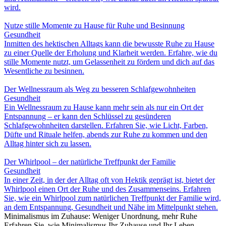
wird.
Nutze stille Momente zu Hause für Ruhe und Besinnung
Gesundheit
Inmitten des hektischen Alltags kann die bewusste Ruhe zu Hause
zu einer Quelle der Erholung und Klarheit werden. Erfahre, wie du
stille Momente nutzt, um Gelassenheit zu fördern und dich auf das
Wesentliche zu besinnen.
Der Wellnessraum als Weg zu besseren Schlafgewohnheiten
Gesundheit
Ein Wellnessraum zu Hause kann mehr sein als nur ein Ort der
Entspannung – er kann den Schlüssel zu gesünderen
Schlafgewohnheiten darstellen. Erfahren Sie, wie Licht, Farben,
Düfte und Rituale helfen, abends zur Ruhe zu kommen und den
Alltag hinter sich zu lassen.
Der Whirlpool – der natürliche Treffpunkt der Familie
Gesundheit
In einer Zeit, in der der Alltag oft von Hektik geprägt ist, bietet der
Whirlpool einen Ort der Ruhe und des Zusammenseins. Erfahren
Sie, wie ein Whirlpool zum natürlichen Treffpunkt der Familie wird,
an dem Entspannung, Gesundheit und Nähe im Mittelpunkt stehen.
Minimalismus im Zuhause: Weniger Unordnung, mehr Ruhe
Erfahren Sie, wie Minimalismus Ihr Zuhause und Ihr Leben