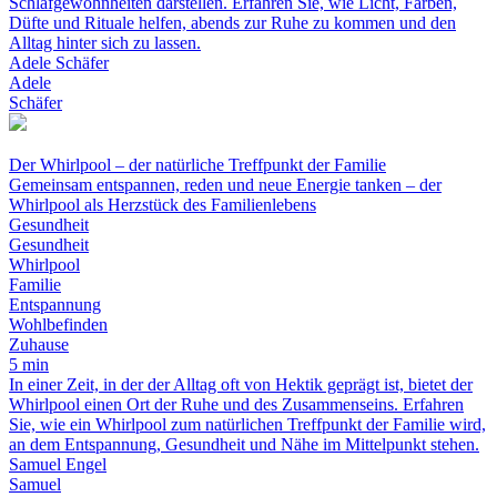
Schlafgewohnheiten darstellen. Erfahren Sie, wie Licht, Farben,
Düfte und Rituale helfen, abends zur Ruhe zu kommen und den
Alltag hinter sich zu lassen.
Adele Schäfer
Adele
Schäfer
Der Whirlpool – der natürliche Treffpunkt der Familie
Gemeinsam entspannen, reden und neue Energie tanken – der
Whirlpool als Herzstück des Familienlebens
Gesundheit
Gesundheit
Whirlpool
Familie
Entspannung
Wohlbefinden
Zuhause
5 min
In einer Zeit, in der der Alltag oft von Hektik geprägt ist, bietet der
Whirlpool einen Ort der Ruhe und des Zusammenseins. Erfahren
Sie, wie ein Whirlpool zum natürlichen Treffpunkt der Familie wird,
an dem Entspannung, Gesundheit und Nähe im Mittelpunkt stehen.
Samuel Engel
Samuel