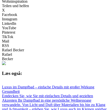
Wohninspiration
Teilen und helfen
X
Facebook
Instagram
LinkedIn
YouTube
Pinterest
TikTok
Mail
RSS
Rafael Becker
Rafael
Becker
Læs også:
Luxus im Dampfbad – einfache Details mit großer Wirkung
Gesundheit
Entdecken Sie, wie Sie mit einfachen Details und gezielten
Akzenten Ihr Dampfbad in eine persönliche Wellnessoase
verwandeln. Von Licht und Duft über Materialien bis hin zu Klang
und Achtsamkeit – erleben Sie, wie Luxus auch im Kleinen spürbar