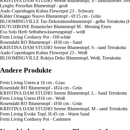
KRISTINA DAM STUDIO Serene Blumentopf, S - sandfarbenes Terr
Lyngby Porzellan Blumentopf - groß
Audo Copenhagen Kubus Flowerpot 23 - Schwarz
Kähler Omaggio Nuovo Blumentopf - Ø:15 cm - Grün
BLOOMINGVILLE Tao Dekorationsblumentopf - gelbe Terrakotta (H
DUTCHBONE Botanischer Blumentopf M - Messing Eisen
Eva Solo Herb Selbstbewässerungstopf - weiß
Ferm Living Corduroy Pot - Off-white
Rosendahl RO Blumentopf - Ø30 cm - Sand
KRISTINA DAM STUDIO Serene Blumentopf, S - sand Terrakotta
Audo Copenhagen Kubus Flowerpot 23 - Weiß
BLOOMINGVILLE Rokiya Deko Blumentopf, Weiß, Terrakotta
Andere Produkte
Ferm Living Uneru ø 16 cm - Grau
Rosendahl RO Blumentopf - Ø24 cm - Grün
KRISTINA DAM STUDIO Serene Blumentopf, L - Sand Terrakotta
Ferm Living Uneru Ø16 cm - Weiß
Rosendahl RO Blumentopf - Ø30 cm - Grün
KRISTINA DAM STUDIO Serene Blumentopf, M - sand Terrakotta
Ferm Living Evoke Topf, H:45 cm - Warm Sand
Ferm Living Corduroy Pot - Cashmere