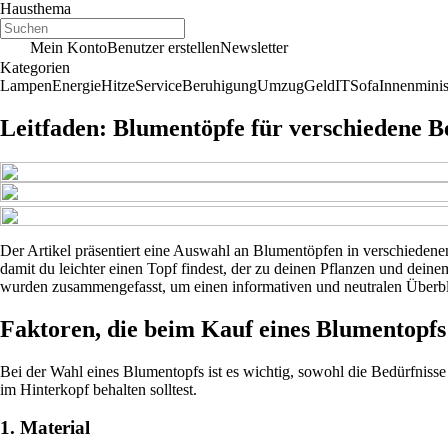
Hausthema
Mein Konto
Benutzer erstellen
Newsletter
Kategorien
Lampen
Energie
Hitze
Service
Beruhigung
Umzug
Geld
IT
Sofa
Innenminis
Leitfaden: Blumentöpfe für verschiedene B
Der Artikel präsentiert eine Auswahl an Blumentöpfen in verschiedene
damit du leichter einen Topf findest, der zu deinen Pflanzen und dein
wurden zusammengefasst, um einen informativen und neutralen Überbli
Faktoren, die beim Kauf eines Blumentopfs 
Bei der Wahl eines Blumentopfs ist es wichtig, sowohl die Bedürfnisse
im Hinterkopf behalten solltest.
1. Material