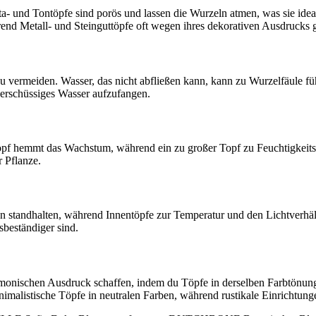
a- und Tontöpfe sind porös und lassen die Wurzeln atmen, was sie idea
hrend Metall- und Steinguttöpfe oft wegen ihres dekorativen Ausdrucks
u vermeiden. Wasser, das nicht abfließen kann, kann zu Wurzelfäule fü
erschüssiges Wasser aufzufangen.
opf hemmt das Wachstum, während ein zu großer Topf zu Feuchtigkeitsp
r Pflanze.
 standhalten, während Innentöpfe zur Temperatur und den Lichtverhältn
sbeständiger sind.
monischen Ausdruck schaffen, indem du Töpfe in derselben Farbtönung 
alistische Töpfe in neutralen Farben, während rustikale Einrichtunge