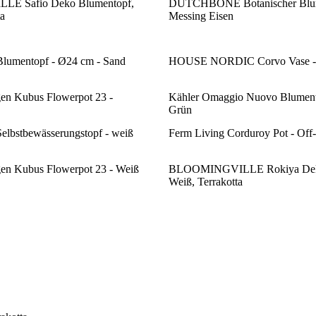
E Safio Deko Blumentopf,
DUTCHBONE Botanischer Blum
a
Messing Eisen
lumentopf - Ø24 cm - Sand
HOUSE NORDIC Corvo Vase - T
n Kubus Flowerpot 23 -
Kähler Omaggio Nuovo Blument
Grün
elbstbewässerungstopf - weiß
Ferm Living Corduroy Pot - Off
n Kubus Flowerpot 23 - Weiß
BLOOMINGVILLE Rokiya Deko
Weiß, Terrakotta