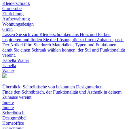
Kleiderschrank
Garderobe
Einrichtung
Aufbewahrung
Wohnungsdesign
6 min
Lassen Sie sich von Kleiderschränken aus Holz und Farben
inspirieren und finden Sie die Lösung, die zu Ihrem Zuhause passt.
Der Artikel führt Sie durch Materialien, Typen und Funktionen,
damit Sie einen Schrank wählen können, der Stil und Funktionalität
vereint.
Isabella Walter
Isabella
Walter
Überblick: Schreibtische von bekannten Designmarken
Finde den Schreibtisch, der Funktionalität und Ästhetik in deinem
Zuhause vereint
Innere
Innere
Schreibtisch
Designmöbel
Homeoffice
Einrichtung