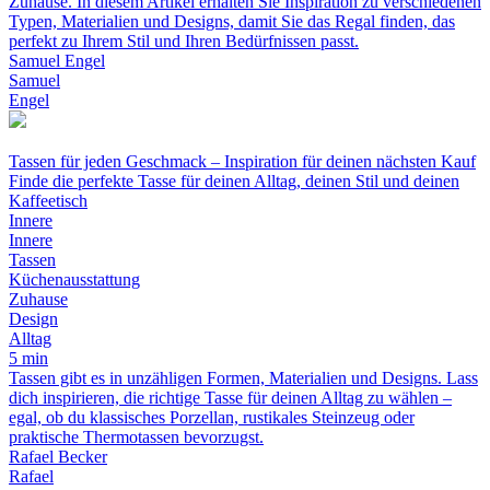
Zuhause. In diesem Artikel erhalten Sie Inspiration zu verschiedenen
Typen, Materialien und Designs, damit Sie das Regal finden, das
perfekt zu Ihrem Stil und Ihren Bedürfnissen passt.
Samuel Engel
Samuel
Engel
Tassen für jeden Geschmack – Inspiration für deinen nächsten Kauf
Finde die perfekte Tasse für deinen Alltag, deinen Stil und deinen
Kaffeetisch
Innere
Innere
Tassen
Küchenausstattung
Zuhause
Design
Alltag
5 min
Tassen gibt es in unzähligen Formen, Materialien und Designs. Lass
dich inspirieren, die richtige Tasse für deinen Alltag zu wählen –
egal, ob du klassisches Porzellan, rustikales Steinzeug oder
praktische Thermotassen bevorzugst.
Rafael Becker
Rafael