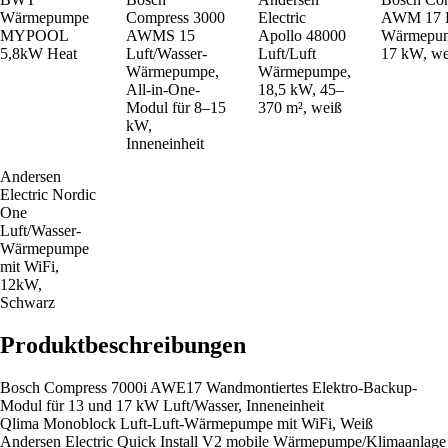
Wärmepumpe
Compress 3000
Electric
AWM 17 L
MYPOOL
AWMS 15
Apollo 48000
Wärmepum
5,8kW Heat
Luft/Wasser-
Luft/Luft
17 kW, wei
Wärmepumpe,
Wärmepumpe,
All-in-One-
18,5 kW, 45–
Modul für 8–15
370 m², weiß
kW,
Inneneinheit
Andersen
Electric Nordic
One
Luft/Wasser-
Wärmepumpe
mit WiFi,
12kW,
Schwarz
Produktbeschreibungen
Bosch Compress 7000i AWE17 Wandmontiertes Elektro-Backup-
Modul für 13 und 17 kW Luft/Wasser, Inneneinheit
Qlima Monoblock Luft-Luft-Wärmepumpe mit WiFi, Weiß
Andersen Electric Quick Install V2 mobile Wärmepumpe/Klimaanlage