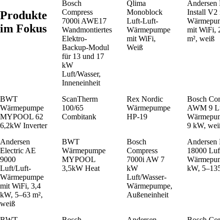
Bosch
Qlima
Andersen 
Compress
Monoblock
Install V2
Produkte
7000i AWE17
Luft-Luft-
Wärmepum
im Fokus
Wandmontiertes
Wärmepumpe
mit WiFi,
Elektro-
mit WiFi,
m², weiß
Backup-Modul
Weiß
für 13 und 17
kW
Luft/Wasser,
Inneneinheit
BWT
ScanTherm
Rex Nordic
Bosch Com
Wärmepumpe
100/65
Wärmepumpe
AWM 9 Lu
MYPOOL 62
Combitank
HP-19
Wärmepump
6,2kW Inverter
9 kW, weiß
Andersen
BWT
Bosch
Andersen 
Electric AE
Wärmepumpe
Compress
18000 Luft
9000
MYPOOL
7000i AW 7
Wärmepum
Luft/Luft-
3,5kW Heat
kW
kW, 5–135
Wärmepumpe
Luft/Wasser-
mit WiFi, 3,4
Wärmepumpe,
kW, 5–63 m²,
Außeneinheit
weiß
BWT
Bosch
Andersen
Bosch Com