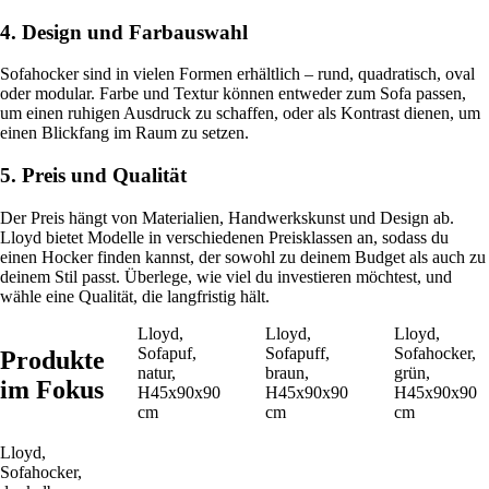
4. Design und Farbauswahl
Sofahocker sind in vielen Formen erhältlich – rund, quadratisch, oval
oder modular. Farbe und Textur können entweder zum Sofa passen,
um einen ruhigen Ausdruck zu schaffen, oder als Kontrast dienen, um
einen Blickfang im Raum zu setzen.
5. Preis und Qualität
Der Preis hängt von Materialien, Handwerkskunst und Design ab.
Lloyd bietet Modelle in verschiedenen Preisklassen an, sodass du
einen Hocker finden kannst, der sowohl zu deinem Budget als auch zu
deinem Stil passt. Überlege, wie viel du investieren möchtest, und
wähle eine Qualität, die langfristig hält.
Lloyd,
Lloyd,
Lloyd,
Sofapuf,
Sofapuff,
Sofahocker,
Produkte
natur,
braun,
grün,
im Fokus
H45x90x90
H45x90x90
H45x90x90
cm
cm
cm
Lloyd,
Sofahocker,