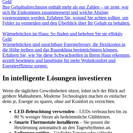
Geld
Ihre Gehaltsabrechnung enthält mehr als nur Zahlen – sie zeigt, wie
sich Ihr Einkommen zusammensetzt und welche Abzüge
vorgenommen werden. Erfahren Sie, worauf Sie achten sollten, um
Fehler zu vermeiden und den Überblick über Ihr Gehalt zu behalten.
Wärmebrücken im Haus: So finden und beheben Sie sie effektiv
Geld
Wärmebrücken sind unsichtbare Energiefresser, die Heizkosten in
die Höhe treiben und das Raumklima beeinträchtigen können.
Erfahren Sie, wie Sie diese Schwachstellen in Ihrem Haus erkennen,
gezielt beseitigen und langfristig für mehr Wohnkomfort und
Energieeffizienz sorgen.
In intelligente Lösungen investieren
Wenn die täglichen Gewohnheiten sitzen, lohnt sich der Blick auf
größere Maßnahmen. Moderne Technologien machen es einfacher
denn je, Energie zu sparen, ohne auf Komfort zu verzichten.
LED-Beleuchtung verwenden
– LEDs verbrauchen bis zu
80 % weniger Strom als herkömmliche Glühbirnen.
Smarte Thermostate installieren
– Sie passen die
Heizleistung automatisch an den Tagesrhythmus an.
Isolierung prüfen
– Undichte Fenster oder schlecht