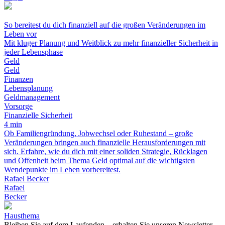
So bereitest du dich finanziell auf die großen Veränderungen im
Leben vor
Mit kluger Planung und Weitblick zu mehr finanzieller Sicherheit in
jeder Lebensphase
Geld
Geld
Finanzen
Lebensplanung
Geldmanagement
Vorsorge
Finanzielle Sicherheit
4 min
Ob Familiengründung, Jobwechsel oder Ruhestand – große
Veränderungen bringen auch finanzielle Herausforderungen mit
sich. Erfahre, wie du dich mit einer soliden Strategie, Rücklagen
und Offenheit beim Thema Geld optimal auf die wichtigsten
Wendepunkte im Leben vorbereitest.
Rafael Becker
Rafael
Becker
Hausthema
Bleiben Sie auf dem Laufenden – erhalten Sie unseren Newsletter