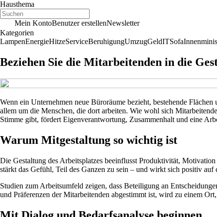
Hausthema
Mein Konto
Benutzer erstellen
Newsletter
Kategorien
Lampen
Energie
Hitze
Service
Beruhigung
Umzug
Geld
IT
Sofa
Innenminis
Beziehen Sie die Mitarbeitenden in die Ges
Wenn ein Unternehmen neue Büroräume bezieht, bestehende Flächen umg
allem um die Menschen, die dort arbeiten. Wie wohl sich Mitarbeitend
Stimme gibt, fördert Eigenverantwortung, Zusammenhalt und eine Arbei
Warum Mitgestaltung so wichtig ist
Die Gestaltung des Arbeitsplatzes beeinflusst Produktivität, Motivat
stärkt das Gefühl, Teil des Ganzen zu sein – und wirkt sich positiv auf 
Studien zum Arbeitsumfeld zeigen, dass Beteiligung an Entscheidungen
und Präferenzen der Mitarbeitenden abgestimmt ist, wird zu einem Ort, 
Mit Dialog und Bedarfsanalyse beginnen